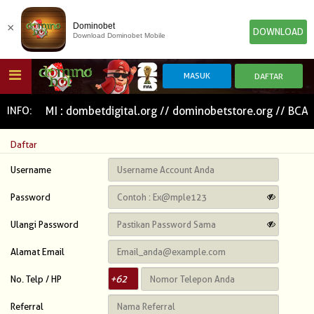
×
Dominobet
DOWNLOAD
Download Dominobet Mobile
HOME
RESMI KAMI : dombetdigital.org // dominobetstore.org // 
INFO:
Daftar
POKER
SLOT GAME
IDN E-LOTTERY
Username
NEW
NEW
Password
SPORTBOOK
LIVE CASINO
IDNLIVE
Ulangi Password
NEW
Alamat Email
TOGEL
ESPORTS
ARCADE
No. Telp / HP
NEW
NEW
NEW
Referral
TEMBAK IKAN
IDNRAFFLE
IDNTRADE